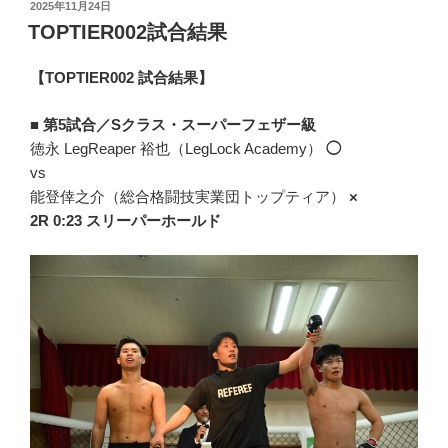
投
2025年11月24日
稿
TOPTIER002試合結果
日:
【TOPTIER002 試合結果】
■
第5試合／Sクラス・スーパーフェザー級
徳永 LegReaper 裕也（LegLock Academy）
◯
vs
能登倖之介（総合格闘技実業団トップティア）
×
2R 0:23 スリーパーホールド