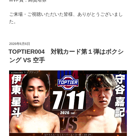
ご来場・ご視聴いただいた皆様、ありがとうございまし
た。
投
2026年6月6日
稿
TOPTIER004 対戦カード第１弾はボクシ
日:
ング VS 空手