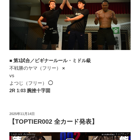
■
第1試合／ビギナールール・ミドル級
不戦勝のヤマ（フリー）
×
vs
よつじ（フリー）
◯
2R 1:03 腕挫十字固
投
2025年11月14日
稿
【TOPTIER002 全カード発表】
日: