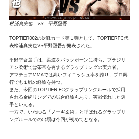
松浦真実也 VS 平野堅吾
TOPTIER002の対戦カード第１弾として、TOPTIERFC代
表松浦真実也VS平野堅吾が発表された。
平野堅吾選手は、柔道をバックボーンに持ち、ブラジリ
アン柔術では茶帯を有するグラップリングの実力者。
アマチュアMMAでは高いフィニッシュ率を誇り、プロ興
行でも１戦の経験を持つ。
また、今回のTOPTIER FCグラップリングルールで採用
される金網リングでの試合経験もあり、実戦慣れした選
手といえる。
一方で、いわゆる「ノーギ柔術」と呼ばれるグラップリ
ングルールでの出場は今回が初めてとなる。