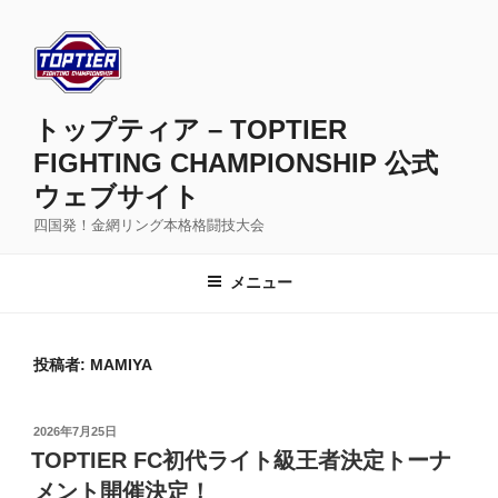
コ
ン
テ
ン
ツ
トップティア – TOPTIER
へ
FIGHTING CHAMPIONSHIP 公式
ス
ウェブサイト
キ
ッ
四国発！金網リング本格格闘技大会
プ
メニュー
投稿者:
MAMIYA
投
2026年7月25日
稿
TOPTIER FC初代ライト級王者決定トーナ
日:
メント開催決定！