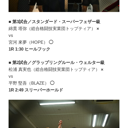
■
第3試合／スタンダード・スーパーフェザー級
綿貫 塔弥（総合格闘技実業団トップティア）
×
vs
宮河 來夢（HOPE）
◯
1R 1:30 ヒールフック
■
第2試合／グラップリングルール・ウェルター級
松浦 真実也（総合格闘技実業団トップティア）
×
vs
平野 堅吾（BLAZE）
◯
1R 2:49 スリーパーホールド