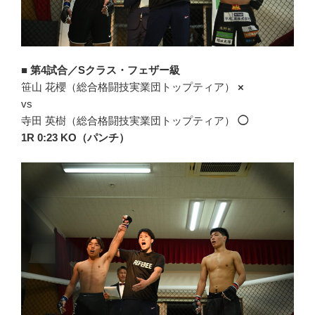
■
第4試合／Sクラス・フェザー級
笹山 花櫻（総合格闘技実業団トップティア）
×
vs
寺田 英樹（総合格闘技実業団トップティア）
◯
1R 0:23 KO（パンチ）