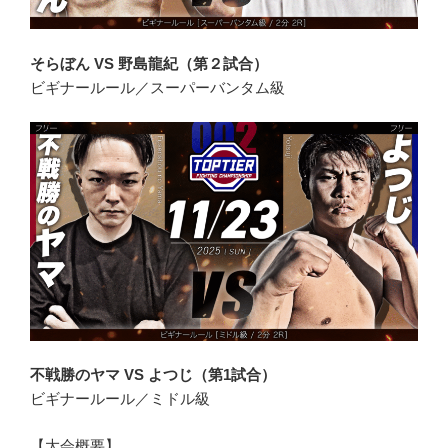
そらぼん VS 野島龍紀（第２試合）
ビギナールール／スーパーバンタム級
不戦勝のヤマ VS よつじ（第1試合）
ビギナールール／ミドル級
【大会概要】