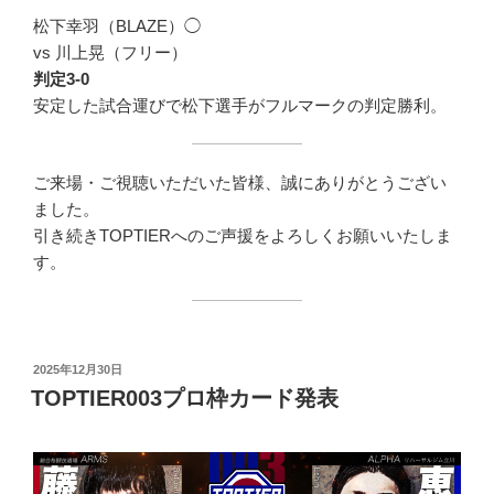
松下幸羽（BLAZE）◯
vs 川上晃（フリー）
判定3-0
安定した試合運びで松下選手がフルマークの判定勝利。
ご来場・ご視聴いただいた皆様、誠にありがとうござい
ました。
引き続きTOPTIERへのご声援をよろしくお願いいたしま
す。
投
2025年12月30日
稿
TOPTIER003プロ枠カード発表
日: