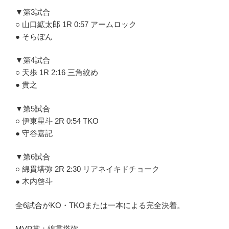
▼第3試合
○ 山口絋太郎 1R 0:57 アームロック
● そらぼん
▼第4試合
○ 天歩 1R 2:16 三角絞め
● 貴之
▼第5試合
○ 伊東星斗 2R 0:54 TKO
● 守谷嘉記
▼第6試合
○ 綿貫塔弥 2R 2:30 リアネイキドチョーク
● 木内啓斗
全6試合がKO・TKOまたは一本による完全決着。
MVP賞：綿貫塔弥