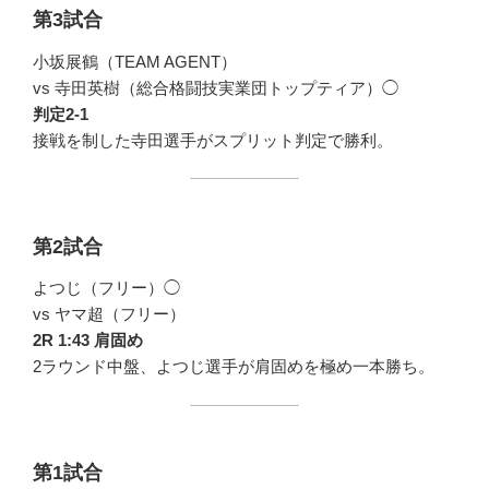
第3試合
小坂展鶴（TEAM AGENT）
vs 寺田英樹（総合格闘技実業団トップティア）◯
判定2-1
接戦を制した寺田選手がスプリット判定で勝利。
第2試合
よつじ（フリー）◯
vs ヤマ超（フリー）
2R 1:43 肩固め
2ラウンド中盤、よつじ選手が肩固めを極め一本勝ち。
第1試合