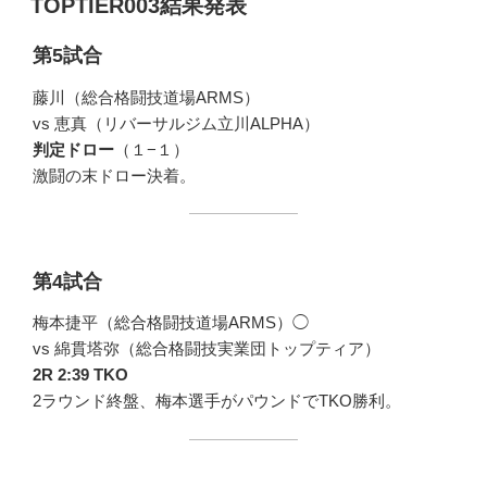
TOPTIER003結果発表
日:
第5試合
藤川（総合格闘技道場ARMS）
vs 恵真（リバーサルジム立川ALPHA）
判定ドロー
（１−１）
激闘の末ドロー決着。
第4試合
梅本捷平（総合格闘技道場ARMS）◯
vs 綿貫塔弥（総合格闘技実業団トップティア）
2R 2:39 TKO
2ラウンド終盤、梅本選手がパウンドでTKO勝利。