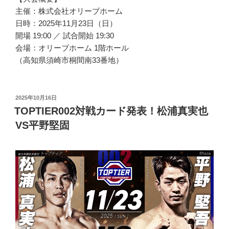
主催：株式会社オリーブホーム
日時：2025年11月23日（日）
開場 19:00 ／ 試合開始 19:30
会場：オリーブホーム 1階ホール
（高知県須崎市桐間南33番地）
投
2025年10月16日
稿
TOPTIER002対戦カード発表！松浦真実也
日:
VS平野堅固