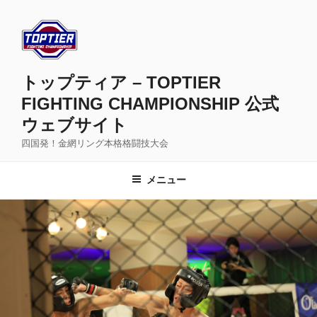
コ
ン
テ
ン
ツ
トップティア – TOPTIER
へ
FIGHTING CHAMPIONSHIP 公式
ス
ウェブサイト
キ
ッ
四国発！金網リング本格格闘技大会
プ
メニュー