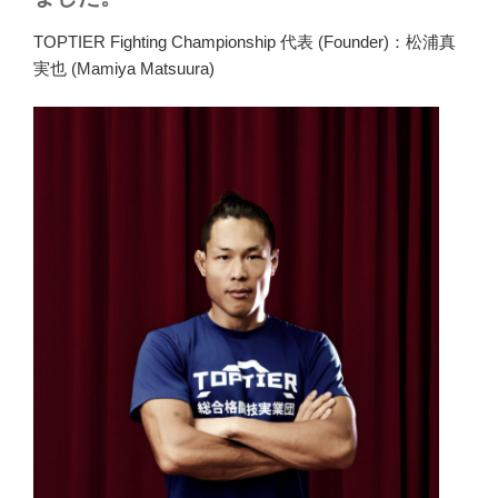
TOPTIER Fighting Championship 代表 (Founder)：松浦真
実也 (Mamiya Matsuura)