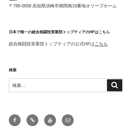
〒785-0058 高知県須崎市桐間南33番地オリーブホーム
日本で唯一の総合格闘技実業団トップティアのHPはこちら
総合格闘技実業団トップティアの公式HPは
こちら
検索
検
検
索
索:
Facebook
X
YOUTUBE
メ
ー