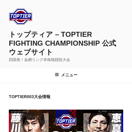
コ
ン
テ
ン
ツ
トップティア – TOPTIER
へ
FIGHTING CHAMPIONSHIP 公式
ス
ウェブサイト
キ
ッ
四国発！金網リング本格格闘技大会
プ
メニュー
TOPTIER003大会情報