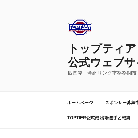
コ
ン
テ
ン
ツ
へ
トップティア – 
ス
キ
公式ウェブサ
ッ
プ
四国発！金網リング本格格闘技
ホームページ
スポンサー募集
TOPTIER公式戦 出場選手と戦績