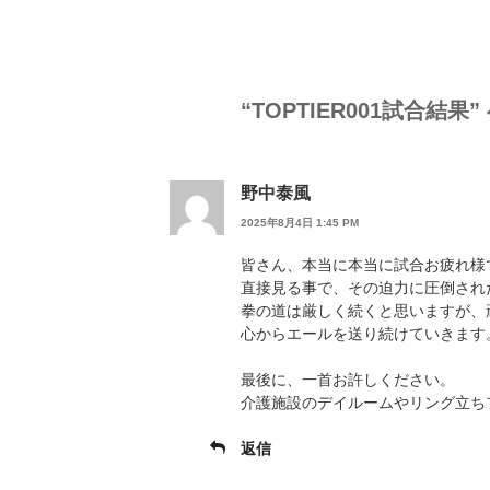
“TOPTIER001試合結果
野中泰風
2025年8月4日 1:45 PM
皆さん、本当に本当に試合お疲れ様
直接見る事で、その迫力に圧倒され
拳の道は厳しく続くと思いますが、
心からエールを送り続けていきます
最後に、一首お許しください。
介護施設のデイルームやリング立ち
返信