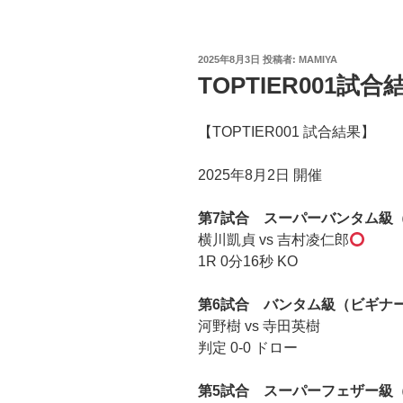
投
2025年8月3日
投稿者:
MAMIYA
稿
TOPTIER001試合
日:
【TOPTIER001 試合結果】
2025年8月2日 開催
第7試合 スーパーバンタム級
横川凱貞 vs 吉村凌仁郎
1R 0分16秒 KO
第6試合 バンタム級（ビギナ
河野樹 vs 寺田英樹
判定 0-0 ドロー
第5試合 スーパーフェザー級