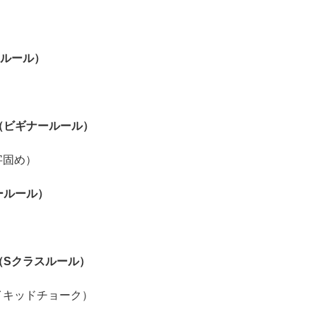
スルール）
（ビギナールール）
字固め）
ールール）
（Sクラスルール）
ネイキッドチョーク）