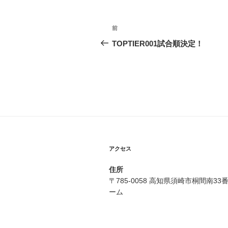
投
前
前
稿
の
TOPTIER001試合順決定！
投
ナ
稿
ビ
ゲ
ー
シ
ョ
アクセス
ン
住所
〒785-0058 高知県須崎市桐間南3
ーム