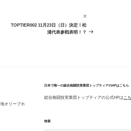
次
次
の
TOPTIER002 11月23日（日）決定！松
投
浦代表参戦表明！？
稿
日本で唯一の総合格闘技実業団トップティアのHPはこちら
総合格闘技実業団トップティアの公式HPは
こ
3番地オリーブホ
検索