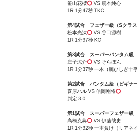
笹山花櫻
VS 扇本純心
1R 1分47秒 TKO
第4試合 フェザー級（Sクラ
松本光汰
VS 谷口源樹
1R 1分37秒 KO
第3試合 スーパーバンタム級
庄子涼介
VS そらぼん
1R 1分37秒 一本（腕ひしぎ十
第2試合 バンタム級（ビギナ
喜原ハル VS 信岡剛将
判定 3-0
第1試合 スーパーフェザー級
高橋克典
VS 伊藤哉史
1R 1分32秒 一本負け（リア