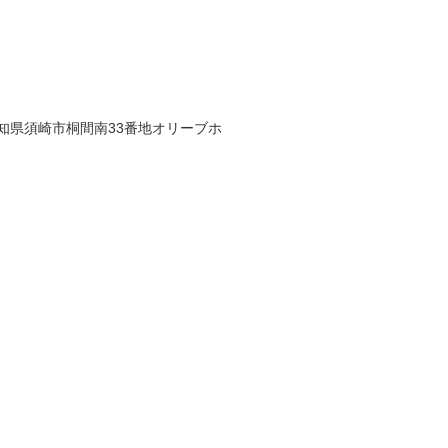
8 高知県須崎市桐間南33番地オリーブホ