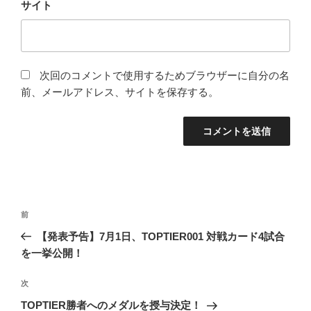
サイト
次回のコメントで使用するためブラウザーに自分の名
前、メールアドレス、サイトを保存する。
投
前
前
稿
の
【発表予告】7月1日、TOPTIER001 対戦カード4試合
ナ
投
を一挙公開！
ビ
稿
ゲ
次
次
の
ー
TOPTIER勝者へのメダルを授与決定！