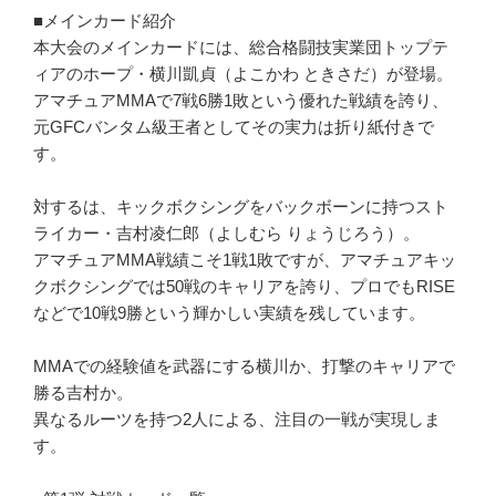
■メインカード紹介
本大会のメインカードには、総合格闘技実業団トップテ
ィアのホープ・横川凱貞（よこかわ ときさだ）が登場。
アマチュアMMAで7戦6勝1敗という優れた戦績を誇り、
元GFCバンタム級王者としてその実力は折り紙付きで
す。
対するは、キックボクシングをバックボーンに持つスト
ライカー・吉村凌仁郎（よしむら りょうじろう）。
アマチュアMMA戦績こそ1戦1敗ですが、アマチュアキッ
クボクシングでは50戦のキャリアを誇り、プロでもRISE
などで10戦9勝という輝かしい実績を残しています。
MMAでの経験値を武器にする横川か、打撃のキャリアで
勝る吉村か。
異なるルーツを持つ2人による、注目の一戦が実現しま
す。