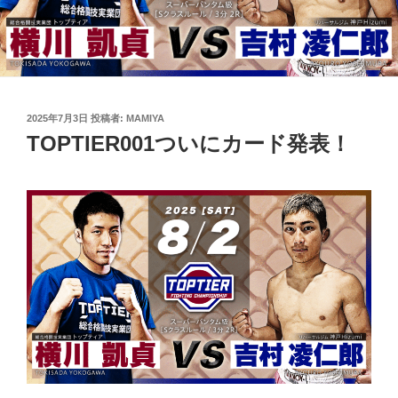
投
2025年7月3日
投稿者:
MAMIYA
稿
TOPTIER001ついにカード発表！
日: