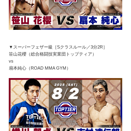
▼スーパーフェザー級［Sクラスルール／3分2R］
笹山花櫻（総合格闘技実業団トップティア）
vs
扇本純心（ROAD MMA GYM）