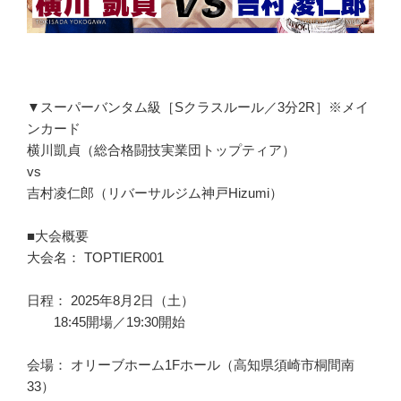
▼スーパーバンタム級［Sクラスルール／3分2R］※メイ
ンカード
横川凱貞（総合格闘技実業団トップティア）
vs
吉村凌仁郎（リバーサルジム神戸Hizumi）
■大会概要
大会名： TOPTIER001
日程： 2025年8月2日（土）
18:45開場／19:30開始
会場： オリーブホーム1Fホール（高知県須崎市桐間南
33）