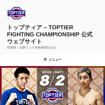
コ
ン
テ
ン
ツ
トップティア – TOPTIER
へ
FIGHTING CHAMPIONSHIP 公式
ス
ウェブサイト
キ
ッ
四国発！金網リング本格格闘技大会
プ
メニュー