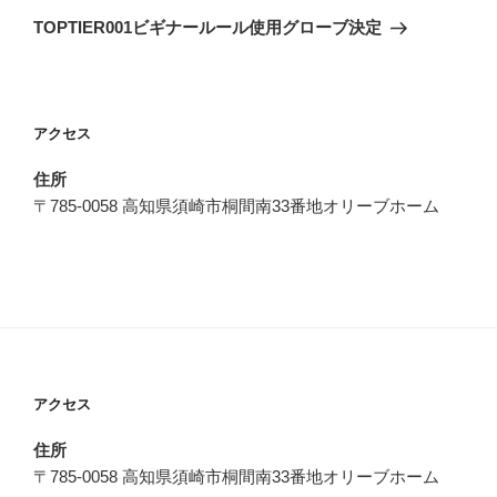
ゲ
の
TOPTIER001ビギナールール使用グローブ決定
投
ー
稿
シ
ョ
アクセス
ン
住所
〒785-0058 高知県須崎市桐間南33番地オリーブホーム
アクセス
住所
〒785-0058 高知県須崎市桐間南33番地オリーブホーム