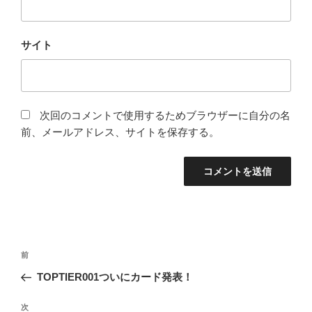
サイト
次回のコメントで使用するためブラウザーに自分の名
前、メールアドレス、サイトを保存する。
投
前
前
稿
の
TOPTIER001ついにカード発表！
ナ
投
ビ
稿
次
次