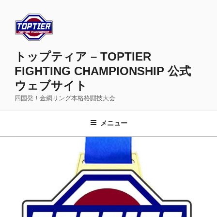
コ
ン
テ
ン
ツ
トップティア – TOPTIER
へ
FIGHTING CHAMPIONSHIP 公式
ス
ウェブサイト
キ
ッ
四国発！金網リング本格格闘技大会
プ
メニュー