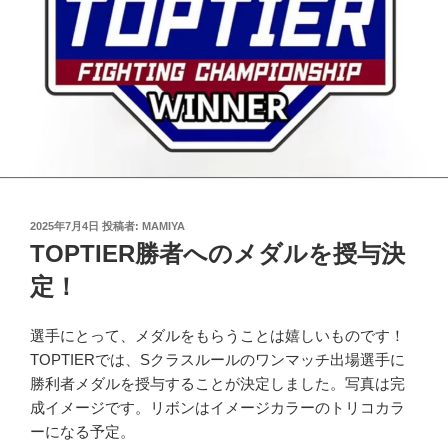
投
2025年7月4日
投稿者:
MAMIYA
稿
TOPTIER勝者へのメダルを授与決
日:
定！
選手にとって、メダルをもらうことは嬉しいものです！
TOPTIERでは、Sクラスルールのワンマッチ出場選手に
勝利者メダルを授与することが決定しました。写真は完
成イメージです。リボンはイメージカラーのトリコカラ
ーになる予定。